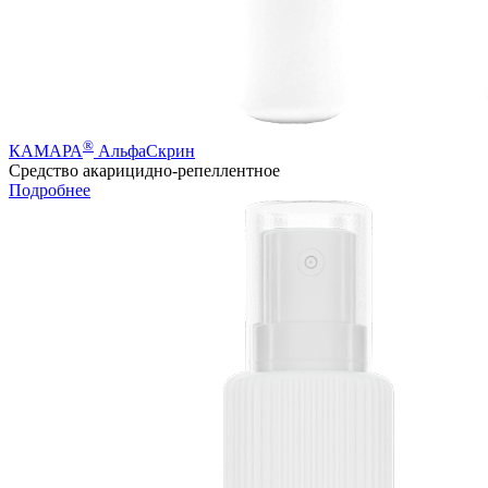
®
КАМАРА
АльфаСкрин
Cредство акарицидно-репеллентное
Подробнее