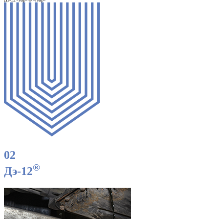
02
®
Дэ-12