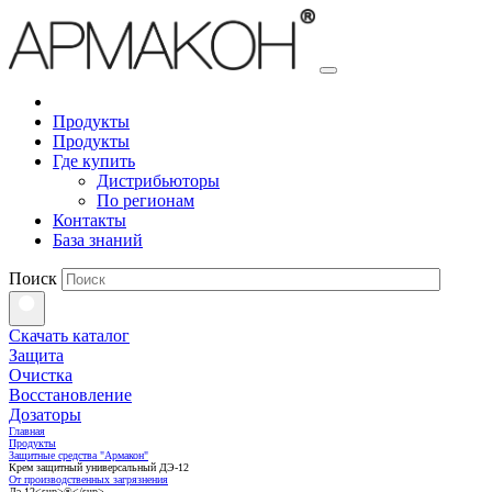
Продукты
Продукты
Где купить
Дистрибьюторы
По регионам
Контакты
База знаний
Поиск
Скачать каталог
Защита
Очистка
Восстановление
Дозаторы
Главная
Продукты
Защитные средства "Армакон"
Крем защитный универсальный ДЭ-12
От производственных загрязнения
Дэ-12<sup>®</sup>