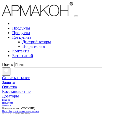
Продукты
Продукты
Где купить
Дистрибьюторы
По регионам
Контакты
База знаний
Поиск
Скачать каталог
Защита
Очистка
Восстановление
Дозаторы
Главная
Продукты
Очистка
Очищающая паста ТОПХЭНД
От особо устойчивых загрязнений
ТОПХЭНД<sup>®</sup>