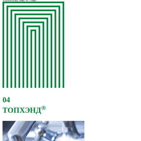
04
®
ТОПХЭНД