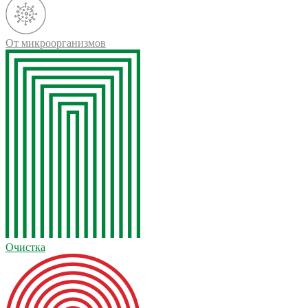
От микроорганизмов
Очистка