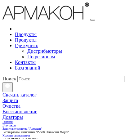
Продукты
Продукты
Где купить
Дистрибьюторы
По регионам
Контакты
База знаний
Поиск
Скачать каталог
Защита
Очистка
Восстановление
Дозаторы
Главная
Продукты
Защитные средства "Армакон"
Бесспиртовой антисептик "Р-508 Пенносепт Форте"
Кожные антисептики
Р-508 ПЕНОСЕПТ ФОРТЕ