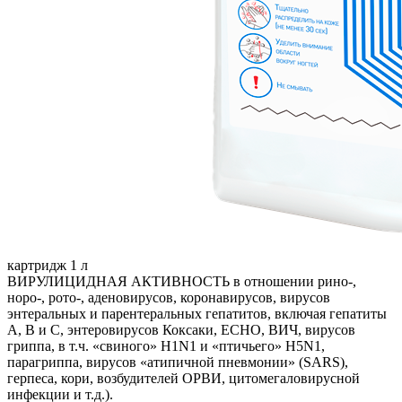
картридж 1 л
ВИРУЛИЦИДНАЯ АКТИВНОСТЬ в отношении рино-,
норо-, рото-, аденовирусов, коронавирусов, вирусов
энтеральных и парентеральных гепатитов, включая гепатиты
А, В и С, энтеровирусов Коксаки, ECHO, ВИЧ, вирусов
гриппа, в т.ч. «свиного» H1N1 и «птичьего» H5N1,
парагриппа, вирусов «атипичной пневмонии» (SARS),
герпеса, кори, возбудителей ОРВИ, цитомегаловирусной
инфекции и т.д.).