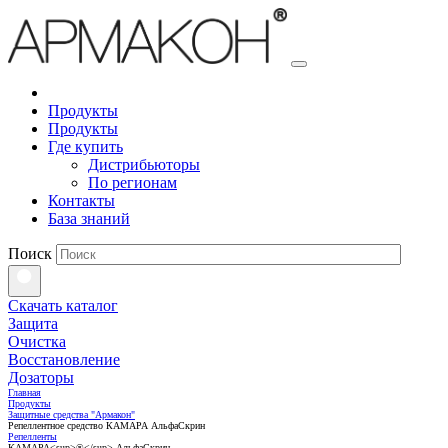
Продукты
Продукты
Где купить
Дистрибьюторы
По регионам
Контакты
База знаний
Поиск
Скачать каталог
Защита
Очистка
Восстановление
Дозаторы
Главная
Продукты
Защитные средства "Армакон"
Репеллентное средство КАМАРА АльфаСкрин
Репелленты
КАМАРА<sup>®</sup> АльфаСкрин